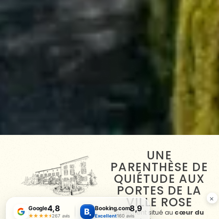
UNE
PARENTHÈSE DE
QUIÉTUDE AUX
PORTES DE LA
×
VILLE ROSE
4,8
8,9
Google
Booking.com
B
.
Idéalement situé au
cœur du
★★★★★
★★★★★
267 avis
Excellent
160 avis