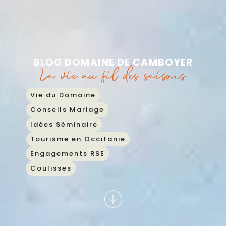
Aller
CONTACT
au
contenu
BLOG DOMAINE DE CAMBOYER
La vie au fil des saisons
Vie du Domaine
Conseils Mariage
Idées Séminaire
Tourisme en Occitanie
Engagements RSE
Coulisses