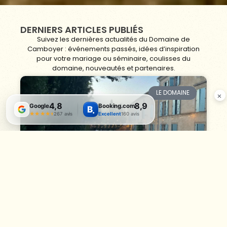
DERNIERS ARTICLES PUBLIÉS
Suivez les dernières actualités du Domaine de
Camboyer : événements passés, idées d’inspiration
pour votre mariage ou séminaire, coulisses du
domaine, nouveautés et partenaires.
LE DOMAINE
×
4,8
8,9
Google
Booking.com
B
.
★★★★★
★★★★★
267 avis
Excellent
160 avis
Hôtel avec climatisation
autour de Toulouse :
l’art de préserver les
nuits d’été