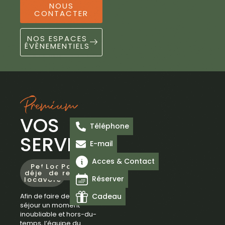
NOUS
CONTACTER
NOS ESPACES
ÉVÈNEMENTIELS
Premium
VOS
Téléphone
SERVICES
E-mail
Acces & Contact
Petit-
Location
Panier
Massage
Piscine
Espace
Yoga
déjeuner
de vélo
repas
Spa
Réserver
locavore
Afin de faire de votre
Cadeau
séjour un moment
inoubliable et hors-du-
temps, l’équipe du