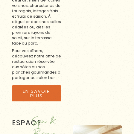
courts
: miels de ruches
voisines, charcuteries du
Lauragais, laitages frais
et fruits de saison. À
déguster dans nos salles
dédiées ou, dès les
premiers rayons de
soleil, sur la terrasse
face au parc.
Pour vos dîners,
découvrez notre offre de
restauration réservée
aux hôtes ou nos
planches gourmandes à
partager au salon bar.
EN SAVOIR
PLUS
Spa &
ESPACE
Bien-