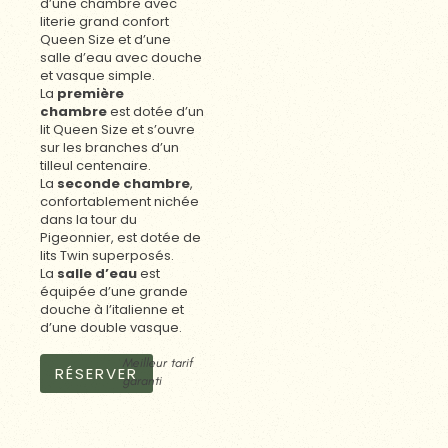
d’une chambre avec
literie grand confort
Queen Size et d’une
salle d’eau avec douche
et vasque simple.
La
première
chambre
est dotée d’un
lit Queen Size et s’ouvre
sur les branches d’un
tilleul centenaire.
La
seconde chambre
,
confortablement nichée
dans la tour du
Pigeonnier, est dotée de
lits Twin superposés.
La
salle d’eau
est
équipée d’une grande
douche à l’italienne et
d’une double vasque.
Meilleur tarif
RÉSERVER
garanti