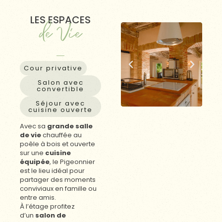
LES ESPACES
de Vie
Cour privative
Salon avec
convertible
Séjour avec
cuisine ouverte
Avec sa
grande salle
de vie
chauffée au
poêle à bois et ouverte
sur une
cuisine
équipée
, le Pigeonnier
est le lieu idéal pour
partager des moments
conviviaux en famille ou
entre amis.
À l’étage profitez
d’un
salon de