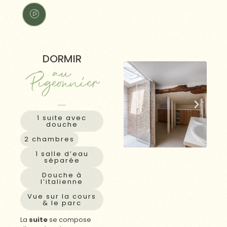
DORMIR
au
Pigeonnier
1 suite avec
douche
2 chambres
1 salle d’eau
séparée
Douche à
l’italienne
Vue sur la cours
& le parc
La
suite
se compose