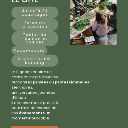
Jusqu’à 24
couchages
Écran de
projection
Tables de
réunion et
chaises
Paper-board
Ateliers team-
building
Le Pigeonnier offre un
cadre privilégié pour vos
rencontres
privées
ou
professionnelles
:
séminaires,
anniversaires, journées
d’étude…
Il allie charme et praticité
pour faire de chacun de
vos
évènements
un
moment inoubliable.