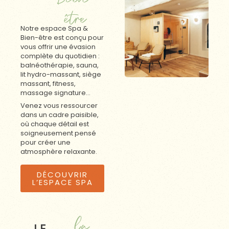
être
Notre espace Spa &
Bien-être est conçu pour
vous offrir une évasion
complète du quotidien :
balnéothérapie, sauna,
lit hydro-massant, siège
massant, fitness,
massage signature…
Venez vous ressourcer
dans un cadre paisible,
où chaque détail est
soigneusement pensé
pour créer une
atmosphère relaxante.
DÉCOUVRIR
L’ESPACE SPA
la
LE