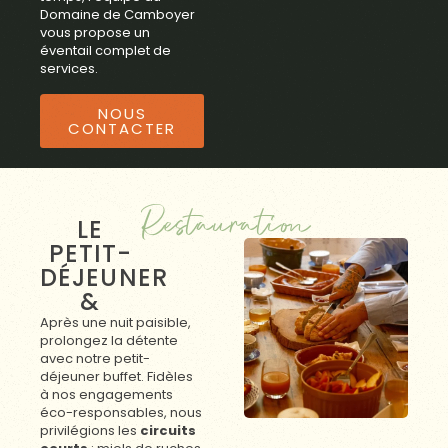
Domaine de Camboyer
vous propose un
éventail complet de
services.
NOUS
CONTACTER
Restauration
LE
PETIT-
DÉJEUNER
&
Après une nuit paisible,
prolongez la détente
avec notre petit-
déjeuner buffet. Fidèles
à nos engagements
éco-responsables, nous
privilégions les
circuits