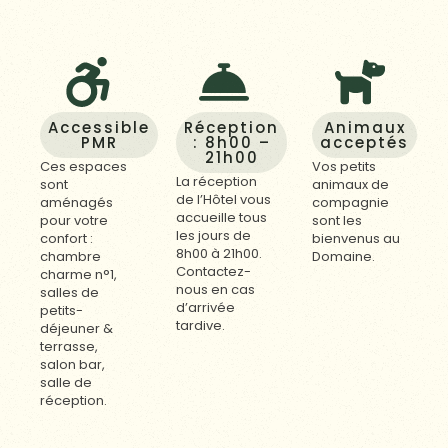
Accessible
Réception
Animaux
PMR
: 8h00 –
acceptés
21h00
Ces espaces
Vos petits
La réception
sont
animaux de
de l’Hôtel vous
aménagés
compagnie
accueille tous
pour votre
sont les
les jours de
confort :
bienvenus au
8h00 à 21h00.
chambre
Domaine.
Contactez-
charme n°1,
nous en cas
salles de
d’arrivée
petits-
tardive.
déjeuner &
terrasse,
salon bar,
salle de
réception.