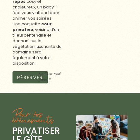
repos
cosy et
chaleureux, un baby-
foot vous y attend pour
animer vos soirées.
Une coquette
cour
privative
, voisine d’un
tilleul centenaire et
donnant sur la
végétation luxuriante du
domaine sera
également à votre
disposition.
Meilleur tarif
RÉSERVER
garanti
Pour vos
évènements
PRIVATISER
LE GÎTE