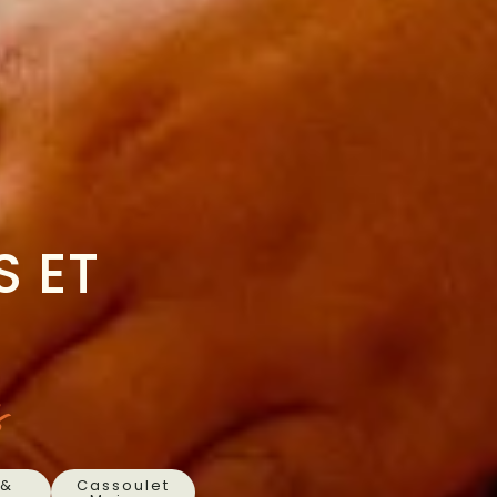
 ET
s
 &
Cassoulet