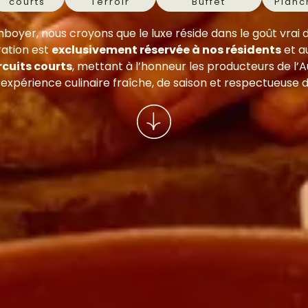
courts
Terroir
Buffet
Planc
yer, nous croyons que le luxe réside dans le goût vrai d
ration est
exclusivement réservée à nos résidents
et a
rcuits courts
, mettant à l’honneur les producteurs de l’
xpérience culinaire fraîche, de saison et respectueuse 