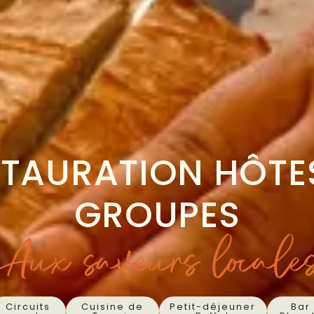
STAURATION HÔTES
GROUPES
Aux saveurs locale
Circuits
Cuisine de
Petit-déjeuner
Bar