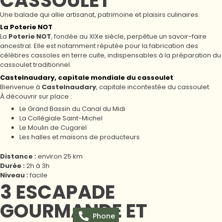
CASSOULET
Une balade qui allie artisanat, patrimoine et plaisirs culinaires.
La Poterie NOT
La
Poterie NOT
, fondée au XIXe siècle, perpétue un savoir-faire
ancestral. Elle est notamment réputée pour la fabrication des
célèbres cassoles en terre cuite, indispensables à la préparation du
cassoulet traditionnel.
Castelnaudary, capitale mondiale du cassoulet
Bienvenue à
Castelnaudary
, capitale incontestée du cassoulet.
À découvrir sur place :
Le Grand Bassin du Canal du Midi
La Collégiale Saint-Michel
Le Moulin de Cugarel
Les halles et maisons de producteurs
Distance :
environ 25 km
Durée :
2h à 3h
Niveau :
facile
3 ESCAPADE
GOURMANDE ET
Phone