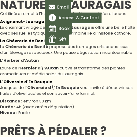
NATURE EN LAURAGAIS
Email
Cet itinéraire met à l’honneur le terroir et les savoir-faire locaux.
Access & Contact
Avignonet-Lauragais
Le charmant village de
Avignonet-Lauragais
offre une belle halte
Book
avec ses ruelles typiques et son patrimoine lié à l’histoire cathare.
Gift
La Chèvrerie de Bonifé
La
Chèvrerie de Bonifé
propose des fromages artisanaux issus
d’un élevage respectueux. Une pause dégustation incontournable.
L’Herbier d’Autan
Laure de l’
Herbier d\’Autan
cultive et transforme des plantes
aromatiques et médicinales du Lauragais.
L’Oliveraie d’En Bouquie
Jacques de L’
Oliveraie d\’En Bouquie
vous invite à découvrir ses
huiles d’olive locales et son savoir-faire familial.
Distance :
environ 30 km
Durée :
4h (avec arrêts dégustation)
Niveau :
Facile
PRÊTS À PÉDALER ?