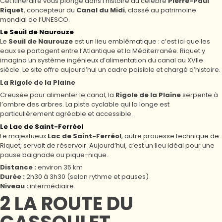
Cet itinéraire vous plonge dans l’histoire du célèbre
Pierre-Paul
Riquet
, concepteur du
Canal du Midi
, classé au patrimoine
mondial de l’UNESCO.
Le Seuil de Naurouze
Le
Seuil de Naurouze
est un lieu emblématique : c’est ici que les
eaux se partagent entre l’Atlantique et la Méditerranée. Riquet y
imagina un système ingénieux d’alimentation du canal au XVIIe
siècle. Le site offre aujourd’hui un cadre paisible et chargé d’histoire.
La Rigole de la Plaine
Creusée pour alimenter le canal, la
Rigole de la Plaine
serpente à
l’ombre des arbres. La piste cyclable qui la longe est
particulièrement agréable et accessible.
Le Lac de Saint-Ferréol
Le majestueux
Lac de Saint-Ferréol
, autre prouesse technique de
Riquet, servait de réservoir. Aujourd’hui, c’est un lieu idéal pour une
pause baignade ou pique-nique.
Distance :
environ 35 km
Durée :
2h30 à 3h30 (selon rythme et pauses)
Niveau :
intermédiaire
2️ LA ROUTE DU