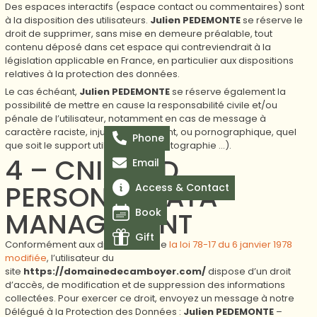
Des espaces interactifs (espace contact ou commentaires) sont
à la disposition des utilisateurs.
Julien PEDEMONTE
se réserve le
droit de supprimer, sans mise en demeure préalable, tout
contenu déposé dans cet espace qui contreviendrait à la
législation applicable en France, en particulier aux dispositions
relatives à la protection des données.
Le cas échéant,
Julien PEDEMONTE
se réserve également la
possibilité de mettre en cause la responsabilité civile et/ou
pénale de l’utilisateur, notamment en cas de message à
caractère raciste, injurieux, diffamant, ou pornographique, quel
Phone
que soit le support utilisé (texte, photographie …).
4 – CNIL AND
Email
PERSONAL DATA
Access & Contact
Book
MANAGEMENT
Gift
Conformément aux dispositions de
la loi 78-17 du 6 janvier 1978
modifiée
, l’utilisateur du
site
https://domainedecamboyer.com/
dispose d’un droit
d’accès, de modification et de suppression des informations
collectées. Pour exercer ce droit, envoyez un message à notre
Délégué à la Protection des Données :
Julien PEDEMONTE
–