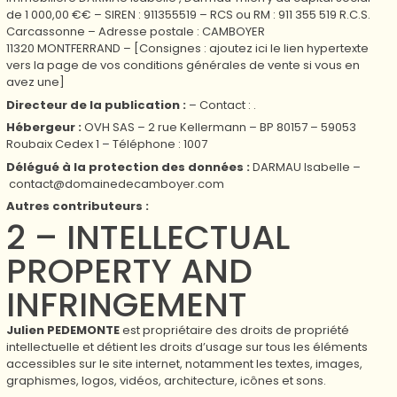
de
1 000,00 €
€ – SIREN :
911355519
– RCS ou RM :
911 355 519 R.C.S.
Carcassonne
– Adresse postale :
CAMBOYER
11320 MONTFERRAND
– [Consignes : ajoutez ici le lien hypertexte
vers la page de vos conditions générales de vente si vous en
avez une]
Directeur de la publication :
– Contact : .
Hébergeur :
OVH SAS – 2 rue Kellermann – BP 80157 – 59053
Roubaix Cedex 1 – Téléphone : 1007
Délégué à la protection des données :
DARMAU Isabelle
–
contact@domainedecamboyer.com
Autres contributeurs :
2 – INTELLECTUAL
PROPERTY AND
INFRINGEMENT
Julien PEDEMONTE
est propriétaire des droits de propriété
intellectuelle et détient les droits d’usage sur tous les éléments
accessibles sur le site internet, notamment les textes, images,
graphismes, logos, vidéos, architecture, icônes et sons.