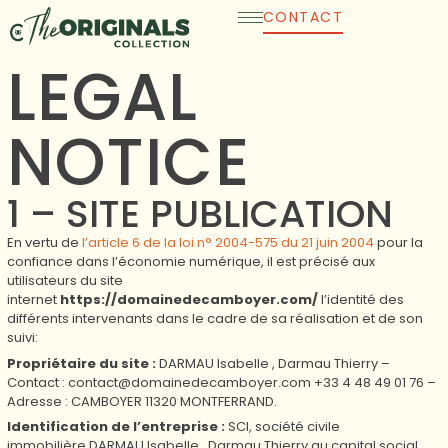
Skip
CONTACT
to
content
LEGAL
NOTICE
1 – SITE PUBLICATION
En vertu de
l’article 6 de la loi n° 2004-575 du 21 juin 2004
pour la
confiance dans l’économie numérique, il est précisé aux
utilisateurs du site
internet
https://domainedecamboyer.com/
l’identité des
différents intervenants dans le cadre de sa réalisation et de son
suivi:
Propriétaire du site :
DARMAU Isabelle , Darmau Thierry
–
Contact :
contact@domainedecamboyer.com
+33 4 48 49 01 76
–
Adresse :
CAMBOYER 11320 MONTFERRAND
.
Identification de l’entreprise :
SCI, société civile
immobilière
DARMAU Isabelle , Darmau Thierry
au capital social