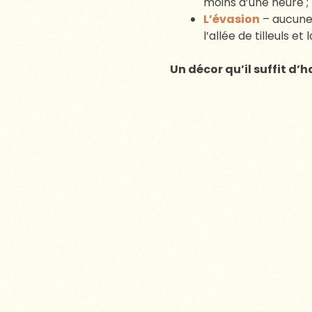
moins d’une heure ;
L’évasion
– aucune 
l’allée de tilleuls et
Un décor qu’il suffit d’h
UN DOMAINE FA
Quand Thierry et Isabell
les dépendances, envahies 
pour redonner vie aux cha
tomettes et transformer l
Cette renaissance poursuit
décoration contemporaine 
standardisé ; chaque chamb
reste celui d’une grande 
place à la fête.