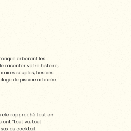
OUS ATTENDAIT
e, il faut un décor
promesse de Camboyer.
es promesses chuchotées
-être n’est-ce pas le lieu
efois étudier un format