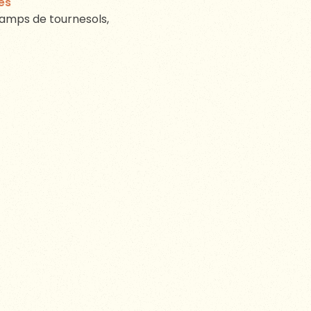
tes
champs de tournesols,
OPRIÉTAIRES
ous un manteau de temps ;
rés de 2 ans de travaux
, rénover cheminées et
XVIIᵉ côtoient une
 ostentation. Rien n’est
oeil au terroir. L’esprit
 retrait
pour laisser la