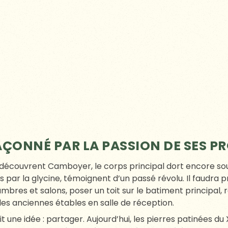
ODULABLES, LA LIBERTÉ COMME B
honneur. Prairie ouverte pour une cérémonie laïque à l’o
urs de pierres apparentes pour un dîner qui se prolonge
es possibles.
 bougies menant au sous-bois ? d’un dîner champêtre en 
l animé par un quartet jazz ? Rien n’est hors-cadre dès l
légie le mobilier bois & rotin, les lampions solaires plutôt q
plutôt que les structures métalliques. Le raffinement se n
ario.
, VERSION COUSUE MAIN
 déroule souvent dans le salon bar avec la cheminée his
Reynes ; l’occasion de feuilleter les carnets d’inspiration, 
. Ces échanges guident ensuite la préparation logistique : 