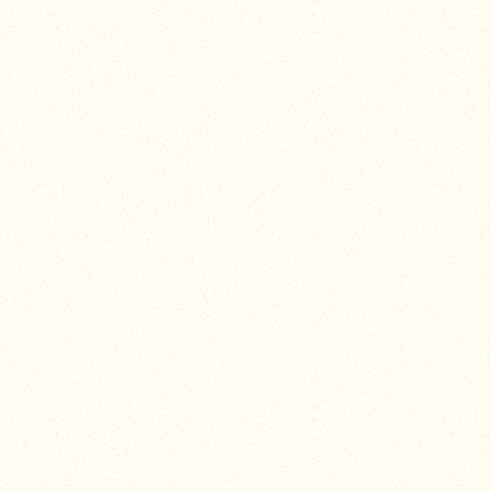
ABLEMENT, MÊME LE JOUR J
onte aussi vos valeurs, le Domaine de Camboyer met so
 de la fête :
potager bio, producteurs du Lauragais et vins d’Occitani
rbone – un argument qui séduit de plus en plus de couple
e fleuriste partenaire cueille à moins de 20 km, évitant les
es, dahlias ou branchages du parc pour des compositions 
 arche en saule tressé, chemins de table en lin, vaisselle 
ur être remis en circulation, non jeté au petit matin.
uit court : traiteurs, artistes, photographes… tous rayon
ogistique lourde et favorisant la créativité locale.
e l’eau et de l’énergie : système d’arrosage goutte-à-go
ED basse consommation jusqu’au bout de la nuit.
ur la page
Éco-responsabilité
– ne sont pas des mots : e
 la dernière danse, et offrent aux invités l’expérience d’u