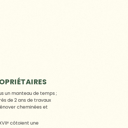
OUSSOLE
mbre des hêtres pourpres.
. Camboyer n’impose
tables longues sous la
ors que l’environnement
ue les feux d’artifice, les
iche dans l’accord parfait
torique arborant les
de raconter votre histoire,
horaires souples, besoins