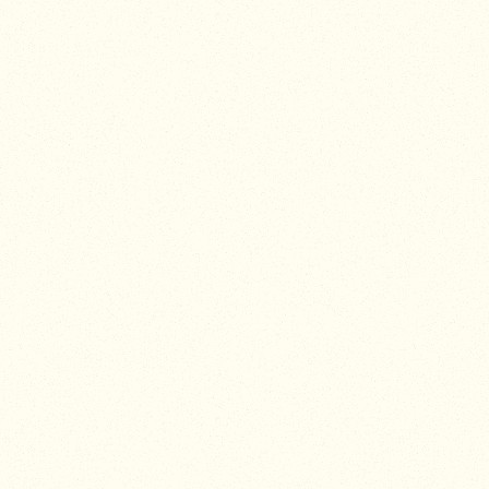
n engagement
e composent un menu à
s et de convives.
 roses sous cellophane et
élégantes et responsables.
chinée ou louée. Chaque
nent dans un périmètre
utte, phyto-épuration du
lles façonnent votre
n mariage aussi beau que