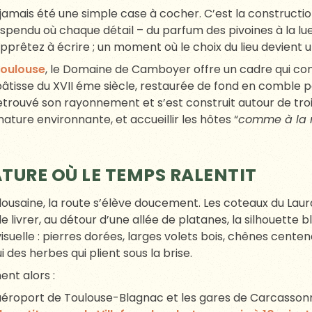
amais été une simple case à cocher. C’est la construction
pendu où chaque détail – du parfum des pivoines à la lu
apprêtez à écrire ; un moment où le choix du lieu devient u
Toulouse
, le Domaine de Camboyer offre un cadre qui conj
tisse du XVII éme siècle, restaurée de fond en comble 
etrouvé son rayonnement et s’est construit autour de trois
nature environnante, et accueillir les hôtes “
comme à la 
ATURE OÙ LE TEMPS RALENTIT
oulousaine, la route s’élève doucement. Les coteaux du Lau
 livrer, au détour d’une allée de platanes, la silhouette 
suelle : pierres dorées, larges volets bois, chênes centena
i des herbes qui plient sous la brise.
nt alors :
aéroport de Toulouse-Blagnac et les gares de Carcasson