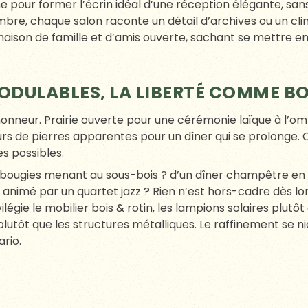
nforts. Le jour J, le domaine est à vous. Au petit matin, l
 l’antidote idéal aux petits yeux.
E, ÉMOTIONS GRANDEUR NATURE
e entre 30 et 150 invités. On conserve ainsi la chaleur d’un
’un petit village éphémère. Les mariés disent souvent qu’ils
iscours tremblant d’un ami d’enfance, la première note du 
n compte autant que la veille, Camboyer propose :
ervi sur la terrasse (miel de la prairie du Domaine, confi
 ;
ues pour les curieux ;
sentiers du parc
et rencontre avec les chevaux Candie et
E, LA PRESSION RETOMBE, LE SOUVE