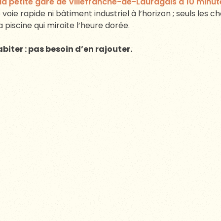
la petite gare de Villefranche-de-Lauragais à 10 minu
voie rapide ni bâtiment industriel à l’horizon ; seuls les 
 la piscine qui miroite l’heure dorée.
abiter : pas besoin d’en rajouter.
ÇONNÉ PAR LA PASSION DE SES PR
e découvrent Camboyer, le corps principal dort encore s
par la glycine, témoignent d’un passé révolu. Il faudra p
mbres et salons, poser un toit sur le batiment principal
es anciennes étables en salle de réception.
 une idée : partager. Aujourd’hui, les pierres patinées du 
pour former l’écrin idéal d’une réception élégante, sans
re, chaque salon raconte un détail d’archives ou un clin d’
maison de famille et d’amis ouverte, sachant se mettre en