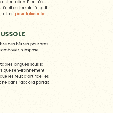
a plage de piscine arborée
 cercle rapproché tout en
 ont “tout vu, tout
sax au cocktail.
tures locales, fromages
 Myrtille.
NIR S’ANCRE.