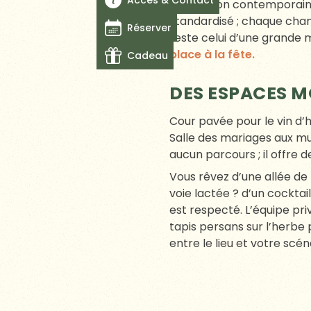
Acces & Contact
techniques, gestion des co
et
le spa se révèlent être
Réserver
TAILLE HUMAIN
Cadeau
Ici, la jauge idéale oscill
bénéficiant de l’énergie d
entendu, tout vécu” : le d
Et, parce que le lendemai
un brunch locavore s
des fermes voisines)
des balades botaniq
un accès libre aux 
LA FÊTE S’ÉTIR