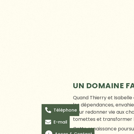
DES ESPACES M
Cour pavée pour le vin d’
Salle des mariages aux m
aucun parcours ; il offre d
Vous rêvez d’une allée de
voie lactée ? d’un cocktai
est respecté. L’équipe privi
tapis persans sur l’herbe 
entre le lieu et votre scén
L’HOSPITALITÉ
Téléphone
Le premier rendez-vous se
armoiries de la famille de 
E-mail
vos rituels, votre playlist