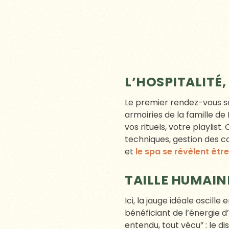
CONCLUSION : E
DÉJÀ ?
Un mariage n’est pas un spe
sincère, une équipe à l’é
Si votre coeur bat pour u
sous les étoiles trouvent 
que vous imaginiez ; c’est
FAQ – VOS QUE
QUELLE EST LA 
Entre 30 et 100 invités po
jusqu’à 150 personnes si la
QUELLES FORMU