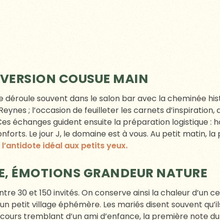
T SI LE LIEU DE VOTRE MARIAGE V
ctacle à produire ; c’est un souvenir à chérir. Pour l’écrir
coute, et un espace qui respire à votre rythme. Voilà la 
n endroit qui sent l’herbe coupée et le pain chaud, où l
un écho,
contactez-nous et venez nous rencontrer.
Peut
 sans doute celui que vous cherchiez sans le savoir.
STIONS, NOS RÉPONSES
CAPACITÉ IDÉALE ?
ur préserver l’esprit « maison d’amis ». Nous pouvons tout
 logistique s’y prête.
LES DE REPAS PROPOSEZ-VOUS ?