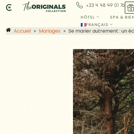
Aller
+33 4 48 49 01 76
au
contenu
HÔTEL
SPA & BIE
FRANÇAIS
Accueil
»
Mariages
»
Se marier autrement : un éc