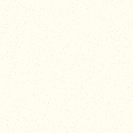
S’ENGAGER DUR
Parce qu’un mariage rac
environnemental au service
Cuisine locavore : 
faible empreinte ca
Fleurs de saison : l
privilégiant pivoin
Décor réutilisable :
élément est pensé po
Prestataires en circ
réduit, limitant la l
Gestion raisonnée d
bassin, éclairage L
Ces actions – détaillées s
réception, de l’assiette à
vertueux.