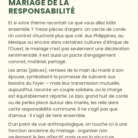
MARIAGE DE LA
RESPONSABILITÉ
Et si votre thème racontait ce que vous allez bâtir
ensemble ? Treize pièces d’argent. Un cercle de corde.
Un contrat chuchoté plus que crié. Aux Philippines, au
Mexique ou encore dans certaines cultures d’Afrique de
l’Ouest, le mariage n’est pas seulement une déclaration
sentimentale. Il est aussi un pacte d’engagement
concret, matériel, partagé.
Les
arras
(pièces), remises de la main du marié à son
épouse, symbolisent la promesse de subvenir aux
besoins du foyer — mais leur transmission mutuelle,
aujourd’hui, raconte un couple solidaire, où la charge
est équitablement répartie. Le
lazo
, grand huit de corde
ou de perles placé autour des mariés, les relie dans
cette responsabilité commune. Il ne s’agit pas que
d’amour : il s’agit de tenir ensemble.
D’un point de vue anthropologique, on touche ici à une
fonction ancienne du mariage : organiser non
seulement le lien affectif, mais aussi la structure