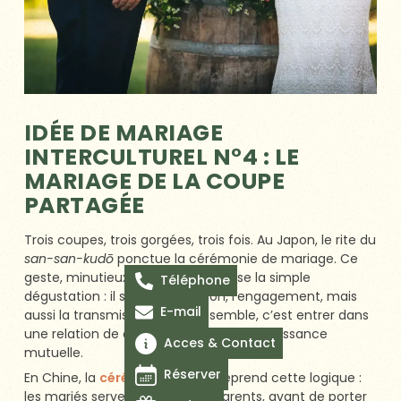
IDÉE DE MARIAGE
INTERCULTUREL N°4 : LE
MARIAGE DE LA COUPE
PARTAGÉE
Trois coupes, trois gorgées, trois fois. Au Japon, le rite du
san-san-kudō
ponctue la cérémonie de mariage. Ce
geste, minutieux et codifié, dépasse la simple
Téléphone
dégustation : il symbolise l’union, l’engagement, mais
E-mail
aussi la transmission. Boire ensemble, c’est entrer dans
une relation de confiance et de reconnaissance
Acces & Contact
mutuelle.
Réserver
En Chine, la
cérémonie du thé
reprend cette logique :
les mariés servent d’abord les parents, avant de porter