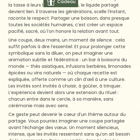
Cadeau
la tasse à leurs lèvres. Là encore, le liquide partagé
devient lien. Il traverse les générations, scelle l’instant,
raconte le respect. Partager une boisson, dans presque
toutes les sociétés humaines, c’est créer un espace
pacifié, sacré, où l’on honore la relation avant tout.
Une coupe, deux mains, un moment de silence : cela
suffit parfois à dire l’essentiel. Et pour prolonger cette
symbolique sans la diluer, on peut imaginer une
animation subtile et fédératrice : un bar à boissons du
monde — thés asiatiques, infusions berbères, limonades
épicées ou vins naturels — où chaque recette est
expliquée, offerte comme un clin d’œil à une culture.
Les invités sont invités à choisir, à goûter, à trinquer.
L’expérience devient alors une extension du rituel :
chacun entre dans le cercle, à sa manière, sans
cérémonie mais avec sens.
Ce geste peut devenir le cœur d’un thème autour du
partage. Vous pourriez imaginer une coupe partagée
avant l’échange des vœux. Un moment silencieux,
intense, que les invités ressentent sans qu’on ait besoin