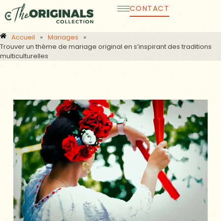
Aller
CONTACT
au
contenu
Accueil
»
Mariages
»
Trouver un thème de mariage original en s’inspirant des traditions
multiculturelles